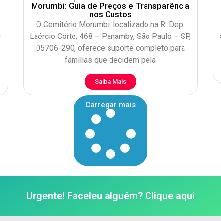
m
Morumbi: Guia de Preços e Transparência
nos Custos
o
O Cemitério Morumbi, localizado na R. Dep.
–
Laércio Corte, 468 – Panamby, São Paulo – SP,
05706-290, oferece suporte completo para
famílias que decidem pela
Saiba Mais
Carregar mais
Urgente! Faceleu alguém? Clique aqui